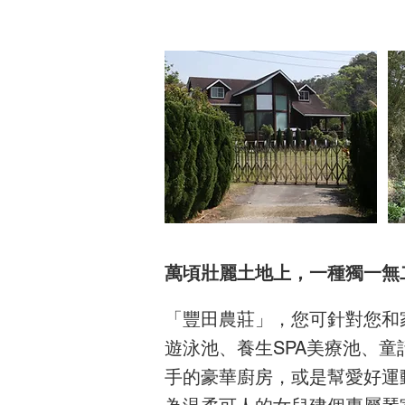
萬頃壯麗土地上，一種獨一無
「豐田農莊」，您可針對您和
遊泳池、養生SPA美療池、童
手的豪華廚房，或是幫愛好運