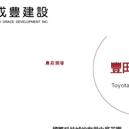
農莊開發
豐
01.
Toyot