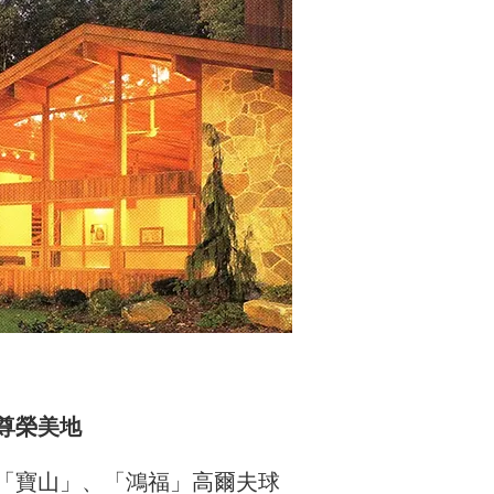
尊榮美地
「寶山」、「鴻福」高爾夫球