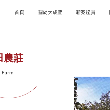
首頁
關於大成豊
新案鑑賞
田農莊
a Farm