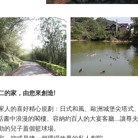
二的家，由您來創造!
家人的喜好精心規劃﹕日式和風、歐洲城堡尖塔式、中
話書中浪漫的閣樓、容納約百人的大宴客廳...讓尊
動的兒子蓋個籃球場。