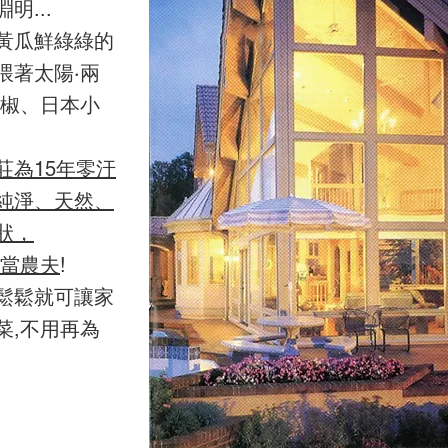
...
黃瓜鮮綠綠的
喂著太陽·兩
青椒、日本小
莊為15年零汙
純淨、天然、
狀，
可當農夫
!
鬆鬆就可讓家
菜,不用再為