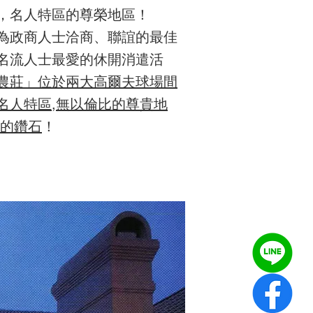
，名人特區的尊榮地區！
為政商人士洽商、聯誼的最佳
名流人士最愛的休開消遣活
農莊」位於兩大高爾夫球場間
名人特區,無以倫比的尊貴地
中的鑽石
！