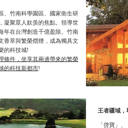
區、竹南科學園區、國家衛生研
，凝聚眾人欽羡的焦點。領導世
每年在台灣創造千億盈除。竹南
文香萃與繁榮熠煙，成為獨具文
樂的科技城!
理條件，坐享其兩邊帶來的繁榮
越的科技新都市
!
王者疆域，
「啓寶」、