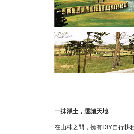
一抹淨土，還諸天地
​在山林之間，擁有DIY自行