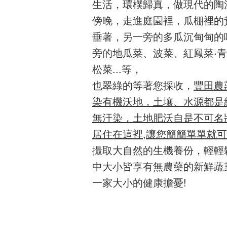
生活，環樸歸真，做現代的陶淵明
傍晚，走進庭園裡，瓜棚裡的
垂著，另一旁的多瓜沉甸甸的
旁的地瓜菜、波菜、紅鳳菜·
松菜...等，
也翠綠的等著您採收，
豐田農
染有機沃地，土壤、水源都是
無汙染，土地肥沃自是不可名
居住在這裡,讓您簡簡單單就
撮取大自然的生機養份，輕輕
中大小皆享有無農藥的新鮮蔬
一家大小的健康擔憂!