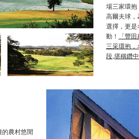
場三家環抱
高爾夫球，
選擇，更是
動！
「豐田
三采環抱，
段,堪稱鑽
耕種的農村悠閒